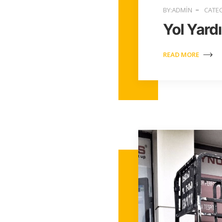
BY:ADMIN
CATEG
Yol Yard
READ MORE