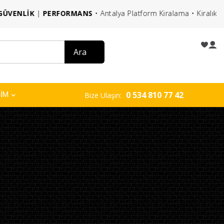
RFORMANS
• Antalya Platform Kiralama • Kiralık Vinç • Kiralık F
0 534 810 77 42
ŞİM
Bize Ulaşın: