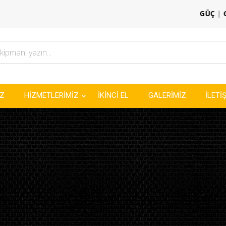
GÜÇ
|
GÜVENLİK
|
PE
İZ
HİZMETLERİMİZ
İKİNCİ EL
GALERİMİZ
İLETİ