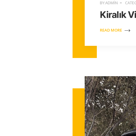
BY:ADMIN
CATEG
Kiralık V
READ MORE