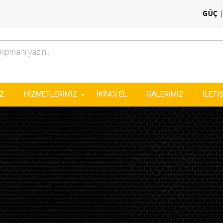
GÜÇ
|
GÜVENLİK
İZ
HİZMETLERİMİZ
İKİNCİ EL
GALERİMİZ
İLETİ