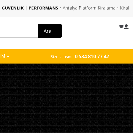
|
PERFORMANS
• Antalya Platform Kiralama • Kiralık Vinç • Kiral
0 534 810 77 42
ŞİM
Bize Ulaşın: