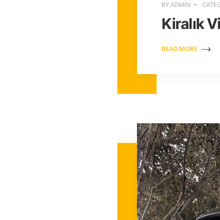
BY:ADMIN
CATEG
Kiralık V
READ MORE