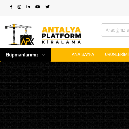
ANA SAYFA
ÜRÜNLERİM