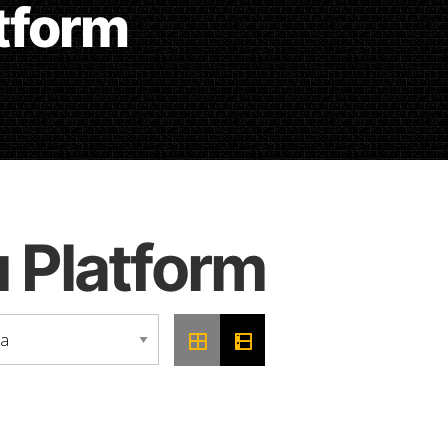
atform
ı Platform