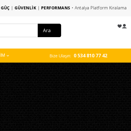
Ç
|
GÜVENLİK
|
PERFORMANS
• Antalya Platform Kiralama • Kira
0 534 810 77 42
ŞİM
Bize Ulaşın: