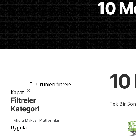
10 Me
10 
Ürünleri filtrele
Kapat
Filtreler
Tek Bir Son
Kategori
Kategori
Akülü Makaslı Platformlar
Uygula