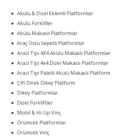
Akülü & Dizel Eklemli Platformlar
Akülü Forklifler
Akülü Makaslı Platformlar
Araç Üstü Sepetli Platformlar
Arazi Tipi 4X4 Akülü Makaslı Platformlar
Arazi Tipi 4x4 Dizel Makaslı Platformlar
Arazi Tipi Paletli Akülü Makaslı Platform
Çift Direk Dikey Platform
Dikey Platformlar
Dizel Forkliftler
Mobil & Hi-Up Vinç
Örümcek Platformlar
Örümcek Vinç