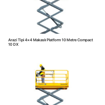
Arazi Tipi 4×4 Makaslı Platform 10 Metre Compact
10 DX
Devamını oku