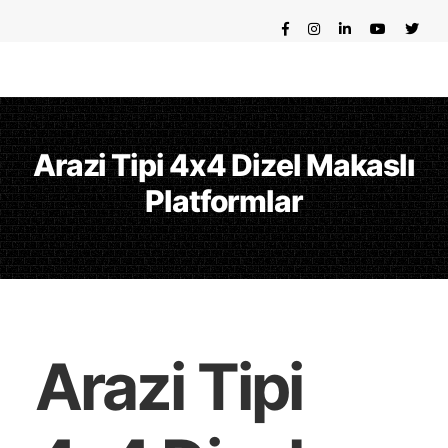
Arazi Tipi 4x4 Dizel Makaslı
Platformlar
Arazi Tipi