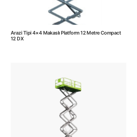
Arazi Tipi 4×4 Makaslı Platform 12 Metre Compact
12 DX
Devamını oku