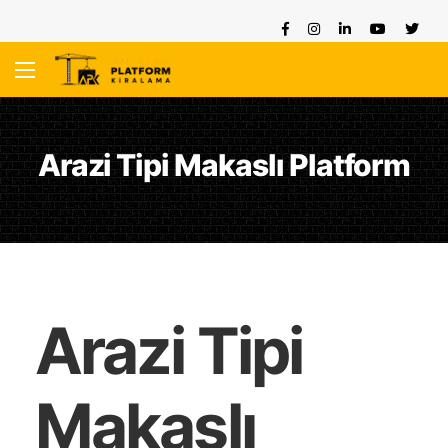
Arazi Tipi Makaslı Platform
Arazi Tipi
Makaslı