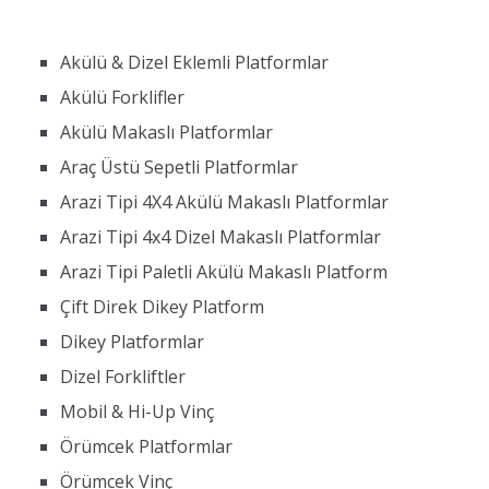
Akülü & Dizel Eklemli Platformlar
Akülü Forklifler
Akülü Makaslı Platformlar
Araç Üstü Sepetli Platformlar
Arazi Tipi 4X4 Akülü Makaslı Platformlar
Arazi Tipi 4x4 Dizel Makaslı Platformlar
Arazi Tipi Paletli Akülü Makaslı Platform
Çift Direk Dikey Platform
Dikey Platformlar
Dizel Forkliftler
Mobil & Hi-Up Vinç
Örümcek Platformlar
Örümcek Vinç