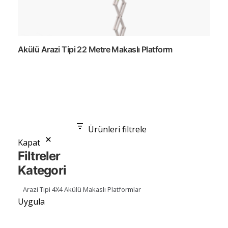
Akülü Arazi Tipi 22 Metre Makaslı Platform
Devamını oku
Ürünleri filtrele
Kapat
Filtreler
Kategori
Kategori
Arazi Tipi 4X4 Akülü Makaslı Platformlar
Uygula