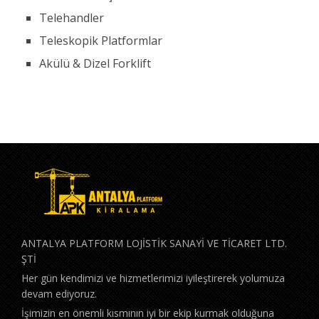
Telehandler
Teleskopik Platformlar
Akülü & Dizel Forklift
ANTALYA PLATFORM LOJİSTİK SANAYİ VE TİCARET LTD.
ŞTİ
Her gün kendimizi ve hizmetlerimizi iyileştirerek yolumuza
devam ediyoruz.
İşimizin en önemli kısmının iyi bir ekip kurmak olduğuna