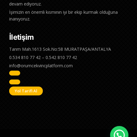
devam ediyoruz.
İşimizin en önemli kısmının iyi bir ekip kurmak olduğuna
inanıyoruz.
İletişim
Tarım Mah.1613 Sok.No:58 MURATPAŞA/ANTALYA
0.534 810 77 42 – 0.542 810 77 42
info@orumcekvincplatform.com
Yol Tarifi Al