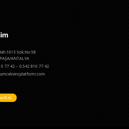
şim
ah.1613 Sok.No:58
PAŞA/ANTALYA
10 77 42 – 0.542 810 77 42
umcekvincplatform.com
arifi Al