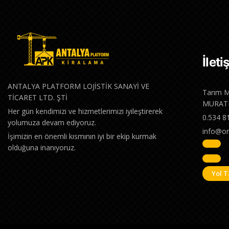
İleti
ANTALYA PLATFORM LOJİSTİK SANAYİ VE
Tarım M
TİCARET LTD. ŞTİ
MURAT
Her gün kendimizi ve hizmetlerimizi iyileştirerek
0.534 8
yolumuza devam ediyoruz.
info@or
İşimizin en önemli kısmının iyi bir ekip kurmak
olduğuna inanıyoruz.
Yol T