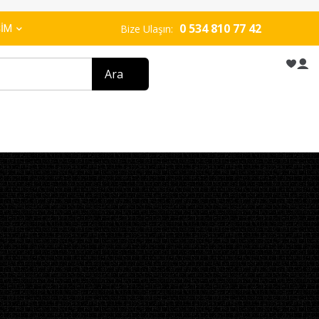
GÜVENLİK
|
PERFORMANS
• Antalya Platform Kiralama • Kiralık
0 534 810 77 42
ŞİM
Bize Ulaşın: