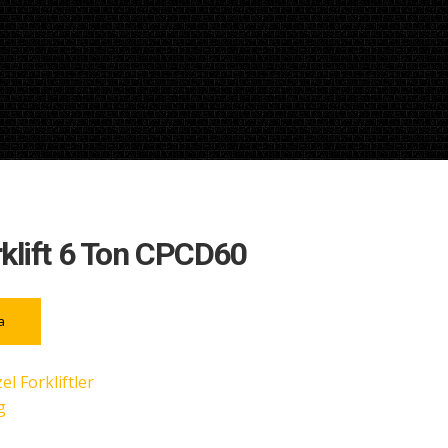
rklift 6 Ton CPCD60
a
el Forkliftler
g