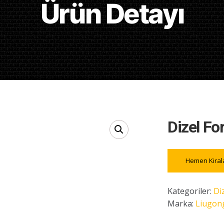
Ürün Detayı
Dizel Fo
Hemen Kiral
Kategoriler:
Diz
Marka:
Liugon