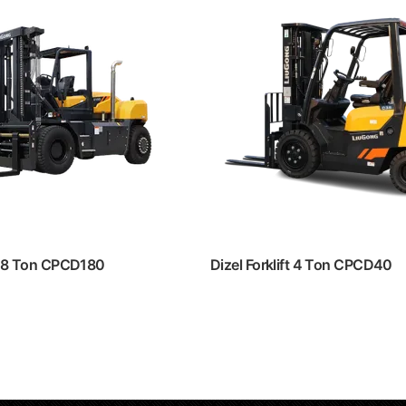
t 18 Ton CPCD180
Dizel Forklift 4 Ton CPCD40
ını oku
Devamını oku