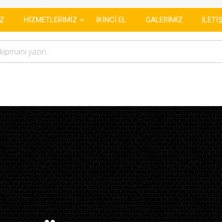
GÜÇ
|
İZ
HİZMETLERİMİZ
İKİNCİ EL
GALERİMİZ
İLETİ