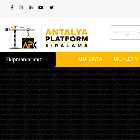
ANA SAYFA
ÜRÜNLERİM