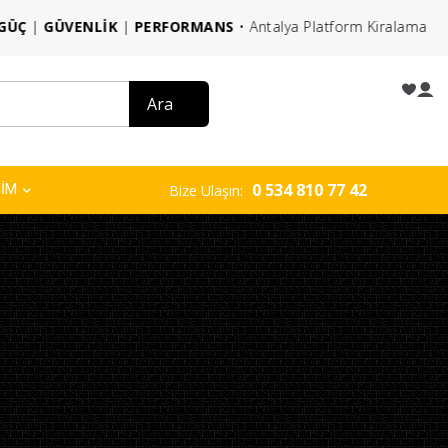
|
GÜVENLİK
|
PERFORMANS
• Antalya Platform Kiralama • Kiralı
0 534 810 77 42
ŞİM
Bize Ulaşın: