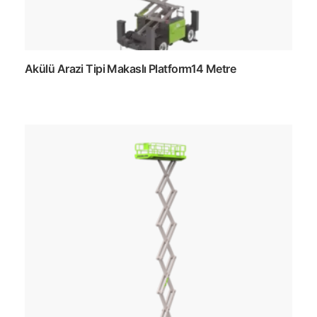
Akülü Arazi Tipi Makaslı Platform14 Metre
Devamını oku