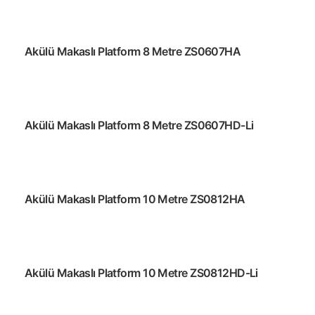
Akülü Makaslı Platform 8 Metre ZS0607HA
Devamını oku
Akülü Makaslı Platform 8 Metre ZS0607HD-Li
Devamını oku
Akülü Makaslı Platform 10 Metre ZS0812HA
Devamını oku
Akülü Makaslı Platform 10 Metre ZS0812HD-Li
Devamını oku