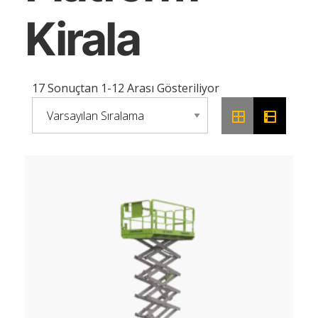
Kirala
17 Sonuçtan 1-12 Arası Gösteriliyor