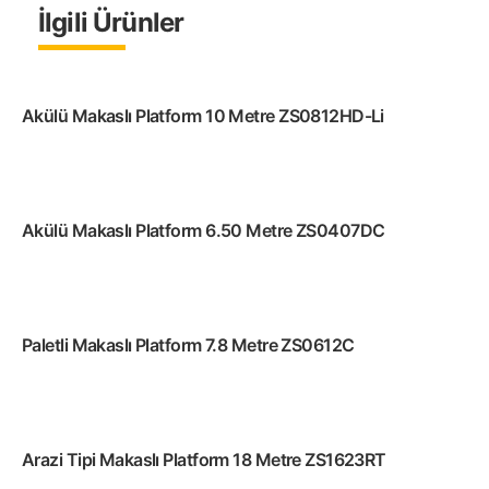
İlgili Ürünler
Akülü Makaslı Platform 10 Metre ZS0812HD-Li
Akülü Makaslı Platform 6.50 Metre ZS0407DC
Devamını oku
Paletli Makaslı Platform 7.8 Metre ZS0612C
Devamını oku
Arazi Tipi Makaslı Platform 18 Metre ZS1623RT
Devamını oku