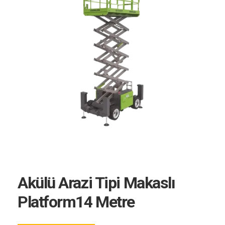
Akülü Arazi Tipi Makaslı
Platform14 Metre